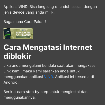
Aplikasi VIND, Bisa langsung di unduh sesuai dengan
jenis device yang anda miliki.
Bagaimana Cara Pakai ?
Cara Mengatasi Internet
diblokir
Jika anda mengalami kendala saat akan mengakses
Link kami, maka kami sarankan anda untuk
menggunakan aplikasi
VIND
. Aplikasi ini tersedia di
Android.
Berikut cara step by step untuk menginstal dan
menggunakannya: