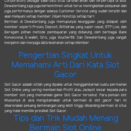
Corporation) Sebagai salah satu situs taruhan aman dan terpercaya di asia.
Dewaterbang juga juga berkomitmen untuk terus meningkatkan pelayanan dan
juga performanya dengan adanya Customer Service yang sudah terpilih dan
akan melayani setiap member 24jam Nonstop setiap hari!
Bermain di Dewaterbang juga memupunyai keunggulan yang didapat oleh
member seperti Proses Deposit, Withdraw yang super cepat, RTP Live, dan
Beragam pilihan metode pembayaran yang didukung oleh berbagai Bank
Konvesional, E-wallet, Qris, juga Voucher88. Dan Dewaterbang juga sangat
menjamin dan menjaga data keamanan setiap Member.
Pengertian Singkat Untuk
Memahami Arti Dari Kata Slot
Gacor
Slot Gacor adalah istilah yang dipakai untuk menggambarkan suatu permainan
Slot Online yang sering memberikan Profit atau Jackpot besar kepada para
member slot yang memainkan game Slot Gacor tersebut. Para pemain slot
khususnya di asia mengutamakan untuk bermain di slot gacor hari ini
dikarenakan peluang kemenangan yang lebih tinggi dibanding bermain di situs
yang tidak memiliki predikat Slot Gacor.
Tips dan Trik Mudah Menang
Bermain Slot Online