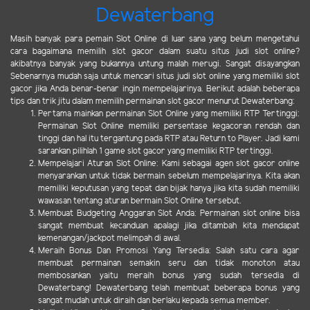
Dewaterbang
Masih banyak para pemain Slot Online di luar sana yang belum mengetahui
cara bagaimana memilih slot gacor dalam suatu situs judi slot online?
akibatnya banyak yang bukannya untung malah merugi. Sangat disayangkan
Sebenarnya mudah saja untuk mencari situs judi slot online yang memiliki slot
gacor jika Anda benar-benar ingin mempelajarinya. Berikut adalah beberapa
tips dan trik jitu dalam memilih permainan slot gacor menurut Dewaterbang:
Pertama mainkan permainan Slot Online yang memiliki RTP Tertinggi:
Permainan Slot Online memiliki persentase kegacoran rendah dan
tinggi dan hal itu tergantung pada RTP atau Return to Player. Jadi kami
sarankan pilihlah 1 game slot gacor yang memiliki RTP tertinggi.
Mempelajari Aturan Slot Online: Kami sebagai agen slot gacor online
menyarankan untuk tidak bermain sebelum mempelajarinya. Kita akan
memiliki keputusan yang tepat dan bijak hanya jika kita sudah memiliki
wawasan tentang aturan bermain Slot Online tersebut.
Membuat Budgeting Anggaran Slot Anda: Permainan slot online bisa
sangat membuat kecanduan apalagi jika ditambah kita mendapat
kemenangan/jackpot melimpah di awal.
Meraih Bonus Dan Promosi Yang Tersedia: Salah satu cara agar
membuat permainan semakin seru dan tidak monoton atau
membosankan yaitu meraih bonus yang sudah tersedia di
Dewaterbang! Dewaterbang telah membuat beberapa bonus yang
sangat mudah untuk diraih dan berlaku kepada semua member.