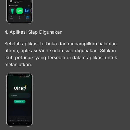
4. Aplikasi Siap Digunakan
Setelah aplikasi terbuka dan menampilkan halaman
utama, aplikasi Vind sudah siap digunakan. Silakan
ikuti petunjuk yang tersedia di dalam aplikasi untuk
melanjutkan.