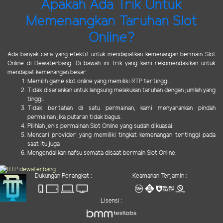
Apakah Ada Trik Untuk
Memenangkan Taruhan Slot
Online?
Ada banyak cara yang efektif untuk mendapatkan kemenangan bermain Slot
Online di Dewaterbang. Di bawah ini trik yang kami rekomendasikan untuk
mendapat kemenangan besar:
Memilih game slot online yang memiliki RTP tertinggi.
Tidak disarankan untuk langsung melakukan taruhan dengan jumlah yang
tinggi.
Tidak bertahan di satu permainan, kami menyarankan pindah
permainan jika putaran tidak bagus.
Pilihlah jenis permainan Slot Online yang sudah dikuasai.
Mencari provider yang memiliki tingkat kemenangan tertinggi pada
saat itu juga
Mengendalikan nafsu semata disaat bermain Slot Online.
Dukungan Perangkat :
Keamanan Terjamin :
Lisensi :