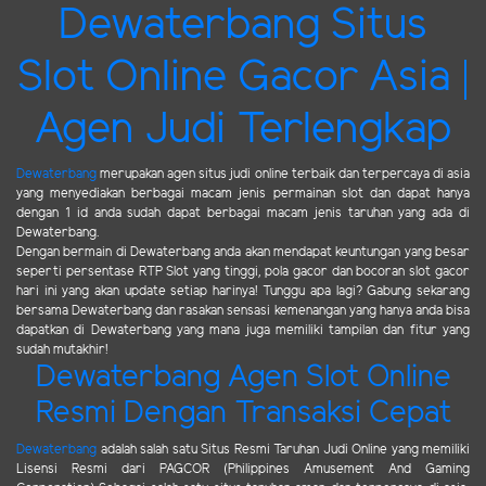
Dewaterbang Situs
Slot Online Gacor Asia |
Agen Judi Terlengkap
Dewaterbang
merupakan agen situs judi online terbaik dan terpercaya di asia
yang menyediakan berbagai macam jenis permainan slot dan dapat hanya
dengan 1 id anda sudah dapat berbagai macam jenis taruhan yang ada di
Dewaterbang.
Dengan bermain di Dewaterbang anda akan mendapat keuntungan yang besar
seperti persentase RTP Slot yang tinggi, pola gacor dan bocoran slot gacor
hari ini yang akan update setiap harinya! Tunggu apa lagi? Gabung sekarang
bersama Dewaterbang dan rasakan sensasi kemenangan yang hanya anda bisa
dapatkan di Dewaterbang yang mana juga memiliki tampilan dan fitur yang
sudah mutakhir!
Dewaterbang Agen Slot Online
Resmi Dengan Transaksi Cepat
Dewaterbang
adalah salah satu Situs Resmi Taruhan Judi Online yang memiliki
Lisensi Resmi dari PAGCOR (Philippines Amusement And Gaming