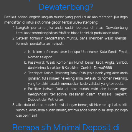
Dewaterbang?
Berikut adalah langkah-langkah mudah yang perlu dilakukan member jika ingin
mendaftar di situs slot online gacor terbaru Dewaterbang:
Langkah pertama jika anda sudah berada di situs Dewaterbang
temukan tombol registrasi/daftar biasa terletak pada kanan atas.
Setelah formulir pendaftaran muncul, para member wajib mengisi
formulir pendaftaran meliputi:
Isi kolom informasi akun berupa Username, Kata Sandi, Email,
Nomer telepon
Password: Wajib Kombinasi Huruf besar kecil, Angka, Simbol,
dan Minimal karakter 8 Karakter. Contoh: Dewa@888
Terdapat Kolom Rekening Bank: Pilih jenis bank yang akan anda
gunakan, tulis nomer rekening anda, setelah itu nomer rekening,
yang terakhir adalah memasukan kode validasi yang tersedia.
Pastikan bahwa Data di atas sudah valid dan benar agar
menghindari terjadinya kesalahan dalam transaksi seperti
Deposit dan Withdraw.
Jika data di atas sudah terisi dengan benar, silahkan setujui atau klik
submit. Akun anda sudah dibuat, artinya anda sudah bisa langsung login
dan bermain!
Berapa sih Minimal Deposit di