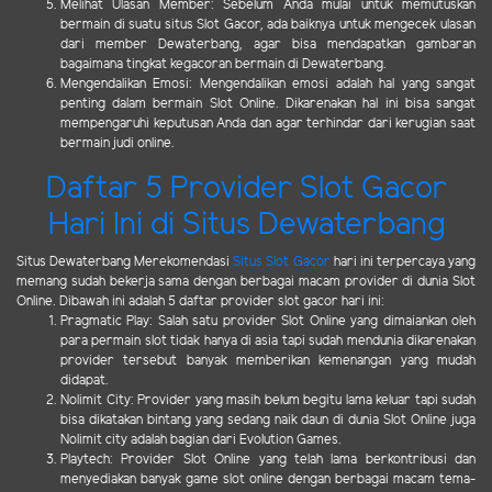
Melihat Ulasan Member: Sebelum Anda mulai untuk memutuskan
bermain di suatu situs Slot Gacor, ada baiknya untuk mengecek ulasan
dari member Dewaterbang, agar bisa mendapatkan gambaran
bagaimana tingkat kegacoran bermain di Dewaterbang.
Mengendalikan Emosi: Mengendalikan emosi adalah hal yang sangat
penting dalam bermain Slot Online. Dikarenakan hal ini bisa sangat
mempengaruhi keputusan Anda dan agar terhindar dari kerugian saat
bermain judi online.
Daftar 5 Provider Slot Gacor
Hari Ini di Situs Dewaterbang
Situs Dewaterbang Merekomendasi
Situs Slot Gacor
hari ini terpercaya yang
memang sudah bekerja sama dengan berbagai macam provider di dunia Slot
Online. Dibawah ini adalah 5 daftar provider slot gacor hari ini:
Pragmatic Play: Salah satu provider Slot Online yang dimaiankan oleh
para permain slot tidak hanya di asia tapi sudah mendunia dikarenakan
provider tersebut banyak memberikan kemenangan yang mudah
didapat.
Nolimit City: Provider yang masih belum begitu lama keluar tapi sudah
bisa dikatakan bintang yang sedang naik daun di dunia Slot Online juga
Nolimit city adalah bagian dari Evolution Games.
Playtech: Provider Slot Online yang telah lama berkontribusi dan
menyediakan banyak game slot online dengan berbagai macam tema-